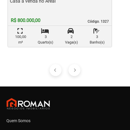
Casa à venda no Areal
C
R$ 800.000,00
Código. 1327
Código. 1327
100,00
3
2
3
m²
Quarto(s)
Vaga(s)
Banho(s)
Quem Somos