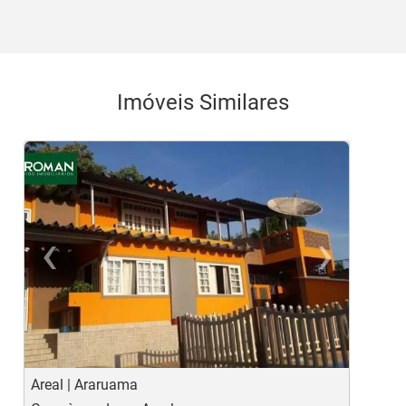
Imóveis Similares
‹
›
Previous
Ne
Areal | Araruama
V