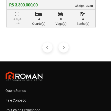
R$ 3.300.000,00
Código. 3788
Código. 3788
300,00
4
0
4
m²
Quarto(s)
Vaga(s)
Banho(s)
Quem Somos
Fale Conosco
Política de Privacidade