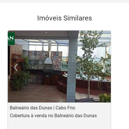
Imóveis Similares
‹
›
Previous
Ne
Balneário das Dunas | Cabo Frio
B
Cobertura à venda no Balneário das Dunas
C