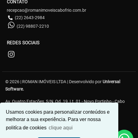
CONTATO
recepcao@romanimoveiscabofrio.com.br
(22) 2643-2984
(22) 98807-2210
REDES SOCIAIS
© 2026 | ROMAN IMÓVEIS LTDA | Desenvolvido por
Universal
Software.
Av. Quatro Estações, S/N, Qd. 19, Lt. 01 - Novo Portinho - Cabo
Frio/RJ
Usamos cookies para personalizar conteúdos e
melhorar a sua experiência. Para ver nossa
politíca de cookies
clique aqui