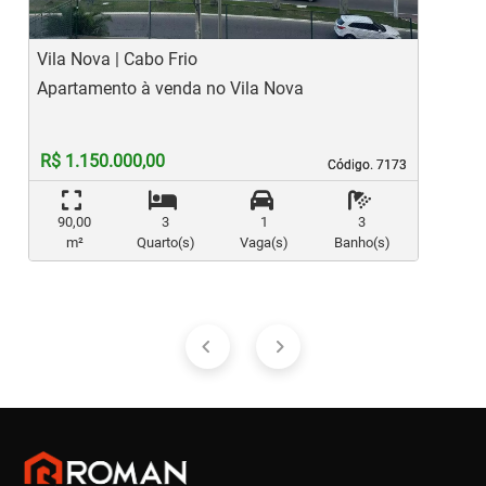
Vila Nova | Cabo Frio
P
Apartamento à venda no Vila Nova
A
R$ 1.150.000,00
Código. 7173
Código. 7173
90,00
3
1
3
m²
Quarto(s)
Vaga(s)
Banho(s)