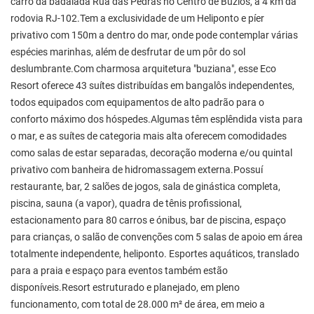
carro da badalada Rua das Pedras no Centro de Búzios, a 4 km da
rodovia RJ-102.Tem a exclusividade de um Heliponto e píer
privativo com 150m a dentro do mar, onde pode contemplar várias
espécies marinhas, além de desfrutar de um pôr do sol
deslumbrante.Com charmosa arquitetura "buziana", esse Eco
Resort oferece 43 suítes distribuídas em bangalôs independentes,
todos equipados com equipamentos de alto padrão para o
conforto máximo dos hóspedes.Algumas têm esplêndida vista para
o mar, e as suítes de categoria mais alta oferecem comodidades
como salas de estar separadas, decoração moderna e/ou quintal
privativo com banheira de hidromassagem externa.Possuí
restaurante, bar, 2 salões de jogos, sala de ginástica completa,
piscina, sauna (a vapor), quadra de tênis profissional,
estacionamento para 80 carros e ónibus, bar de piscina, espaço
para crianças, o salão de convenções com 5 salas de apoio em área
totalmente independente, heliponto. Esportes aquáticos, translado
para a praia e espaço para eventos também estão
disponíveis.Resort estruturado e planejado, em pleno
funcionamento, com total de 28.000 m² de área, em meio a