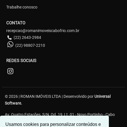
Trabalhe conosco
CONTATO
recepcao@romanimoveiscabofrio.com.br
(22) 2643-2984
(22) 98807-2210
REDES SOCIAIS
© 2026 | ROMAN IMÓVEIS LTDA | Desenvolvido por
Universal
Software.
Av. Quatro Estações, S/N, Qd. 19, Lt. 01 - Novo Portinho - Cabo
Frio/RJ
Usamos cookies para personalizar conteúdos e