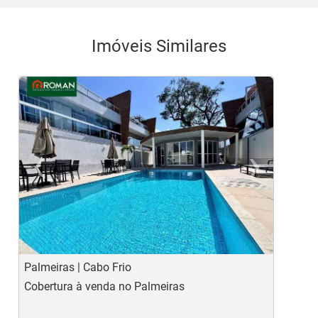
Imóveis Similares
‹
›
Previous
Ne
Palmeiras | Cabo Frio
C
Cobertura à venda no Palmeiras
C