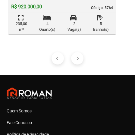
R$ 920.000,00
Código. 5764
Código. 5764
235,00
4
2
5
m²
Quarto(s)
Vaga(s)
Banho(s)
Quem Somos
Fale Conosco
Política de Privacidade