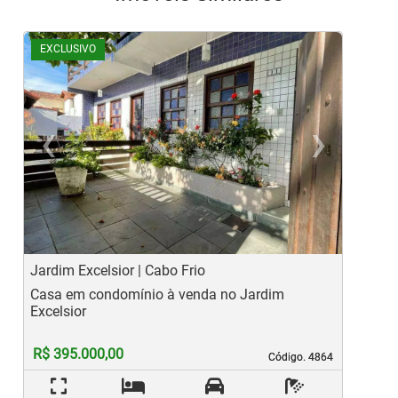
EXCLUSIVO
‹
›
Previous
Ne
Jardim Excelsior | Cabo Frio
S
Casa em condomínio à venda no Jardim
C
Excelsior
R$ 395.000,00
Código. 4864
Código. 4864