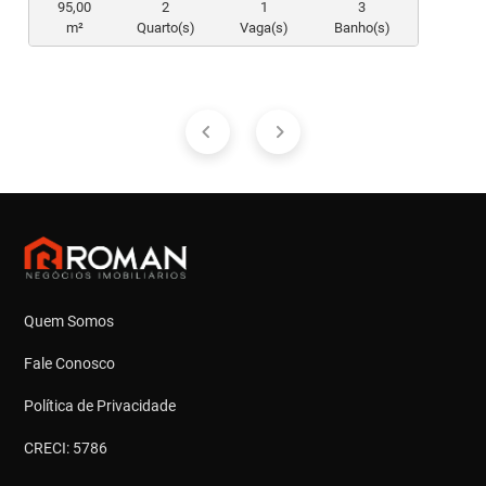
95,00
2
1
3
m²
Quarto(s)
Vaga(s)
Banho(s)
Quem Somos
Fale Conosco
Política de Privacidade
CRECI: 5786