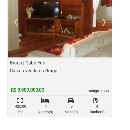
‹
›
Previous
Ne
Braga | Cabo Frio
P
Casa à venda no Braga
C
R$ 3.900.000,00
Código. 1398
Código. 1398
420,00
4
0
4
m²
Quarto(s)
Vaga(s)
Banho(s)