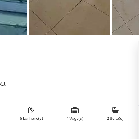
RJ.
5 banheiro(s)
4 Vaga(s)
2 Suíte(s)