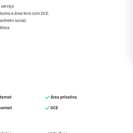
 serviço
iscina e área livre com DCE.
anheiro social.
línica
ternet
Área privativa
ourmet
DCE