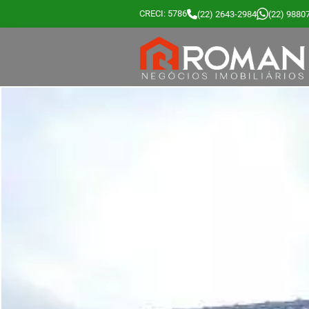
CRECI: 5786
(22) 2643-2984
(22) 9880