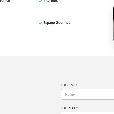
rônico
Interfone
Espaço Gourmet
SEU NOME
*
SEU E-MAIL
*