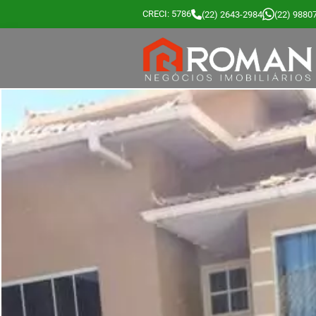
CRECI: 5786
(22) 2643-2984
(22) 9880