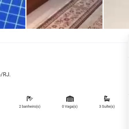
o/RJ.
2 banheiro(s)
0 Vaga(s)
3 Suíte(s)