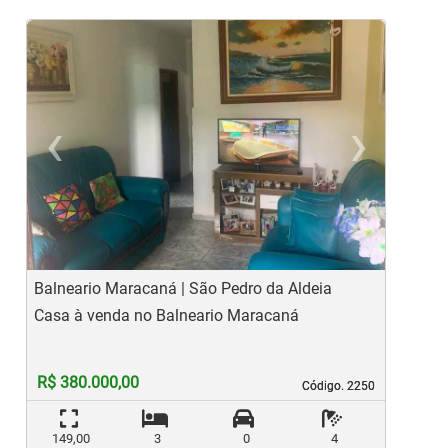
‹
›
Previous
Ne
Balneario Maracaná | São Pedro da Aldeia
B
Casa à venda no Balneario Maracaná
C
R$ 380.000,00
Código. 2250
Código. 2250
149,00
3
0
4