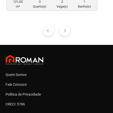
121,00
3
2
1
m²
Quarto(s)
Vaga(s)
Banho(s)
Quem Somos
Fale Conosco
Política de Privacidade
CRECI: 5786