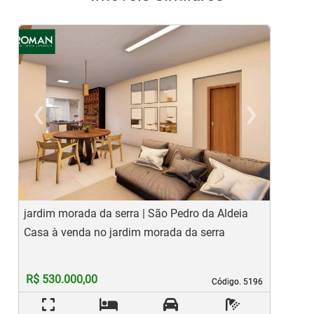
‹
›
Previous
Ne
jardim morada da serra | São Pedro da Aldeia
C
Casa à venda no jardim morada da serra
C
R$ 530.000,00
Código. 5196
Código. 5196