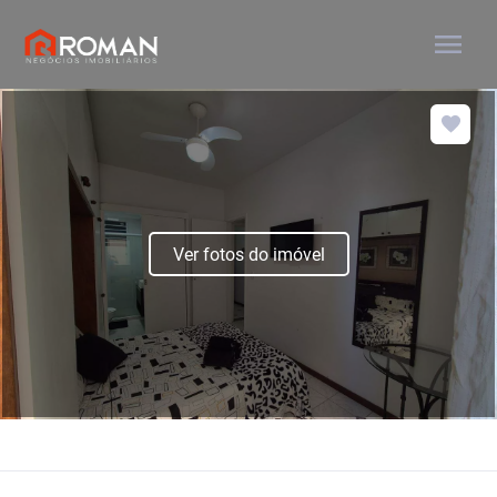
menu
Ver fotos do imóvel